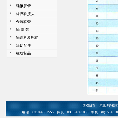
硅氟胶管
橡胶软接头
金属软管
输 送 带
输送机及托辊
煤矿配件
橡胶制品
版权所有 河北博通橡塑
电 话：
0318-4361555
传 真：
0318-4361868
手 机：
(0)153431